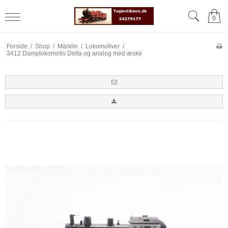
0
Forside
/
Shop
/
Märklin
/
Lokomotiver
/
3412 Damplokomotiv Delta og analog med æske