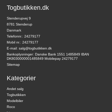
Togbutikken.dk
Stenderupvej 9
8781 Stenderup
Danmark
Telefonnr.
:
24279177
Mobil nr.
:
24279177
E-mail
:
salg@togbutikken.dk
Bankoplysninger
:
Danske Bank 1551 1485849 IBAN
DK8030000001485849 Mobilepay 24279177
Sitemap
Kategorier
Andet salg
Togbutikken
Modelbiler
Roco