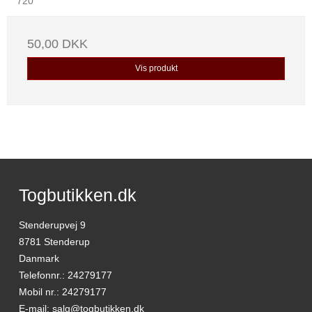
720
50,00 DKK
Vis produkt
Togbutikken.dk
Stenderupvej 9
8781 Stenderup
Danmark
Telefonnr.
:
24279177
Mobil nr.
:
24279177
E-mail
:
salg@togbutikken.dk