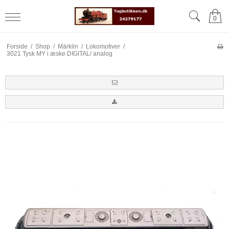
0
Forside
/
Shop
/
Märklin
/
Lokomotiver
/
3021 Tysk MY i æske DIGITAL/ analog