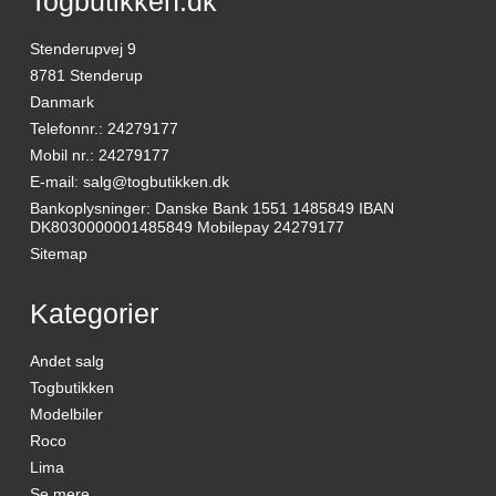
Togbutikken.dk
Stenderupvej 9
8781 Stenderup
Danmark
Telefonnr.
:
24279177
Mobil nr.
:
24279177
E-mail
:
salg@togbutikken.dk
Bankoplysninger
:
Danske Bank 1551 1485849 IBAN
DK8030000001485849 Mobilepay 24279177
Sitemap
Kategorier
Andet salg
Togbutikken
Modelbiler
Roco
Lima
Se mere