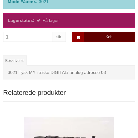
Model/Varenr.:
3021
Lagerstatus:
På lager
stk.
Køb
Beskrivelse
3021 Tysk MY i æske DIGITAL/ analog adresse 03
Relaterede produkter