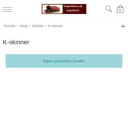
0
Forside
/
Shop
/
Märklin
/
K-skinner
K-skinner
Ingen produkter fundet.