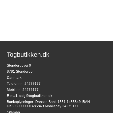
Togbutikken.dk
Stenderupvej 9
8781 Stenderup
Danmark
Telefonnr.
:
24279177
Mobil nr.
:
24279177
E-mail
:
salg@togbutikken.dk
Bankoplysninger
:
Danske Bank 1551 1485849 IBAN
DK8030000001485849 Mobilepay 24279177
Sitemap