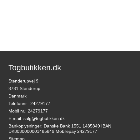
Togbutikken.dk
Stenderupvej 9
8781 Stenderup
Danmark
Telefonnr.
:
24279177
Mobil nr.
:
24279177
E-mail
:
salg@togbutikken.dk
Bankoplysninger
:
Danske Bank 1551 1485849 IBAN
DK8030000001485849 Mobilepay 24279177
Sitemap