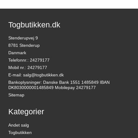
Togbutikken.dk
Stenderupvej 9
8781 Stenderup
Danmark
Telefonnr.
:
24279177
Mobil nr.
:
24279177
E-mail
:
salg@togbutikken.dk
Bankoplysninger
:
Danske Bank 1551 1485849 IBAN
DK8030000001485849 Mobilepay 24279177
Sitemap
Kategorier
Andet salg
Togbutikken