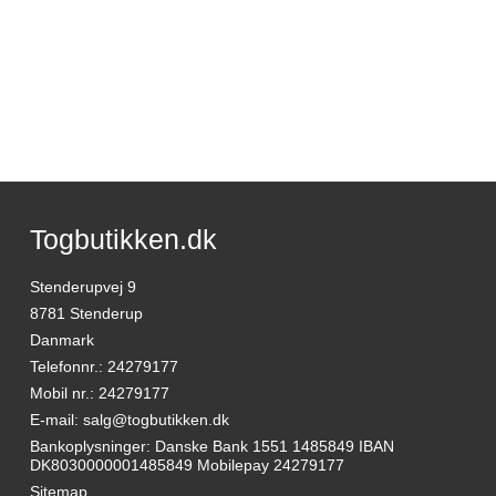
Togbutikken.dk
Stenderupvej 9
8781 Stenderup
Danmark
Telefonnr.
:
24279177
Mobil nr.
:
24279177
E-mail
:
salg@togbutikken.dk
Bankoplysninger
:
Danske Bank 1551 1485849 IBAN
DK8030000001485849 Mobilepay 24279177
Sitemap