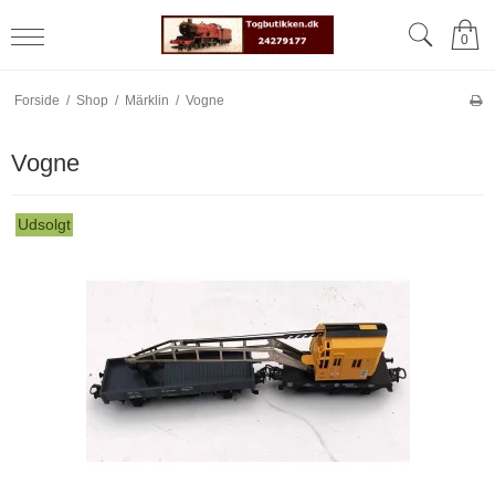
0
Forside
/
Shop
/
Märklin
/
Vogne
Vogne
Udsolgt