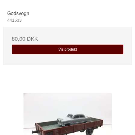
Godsvogn
441533
80,00 DKK
Vis produkt