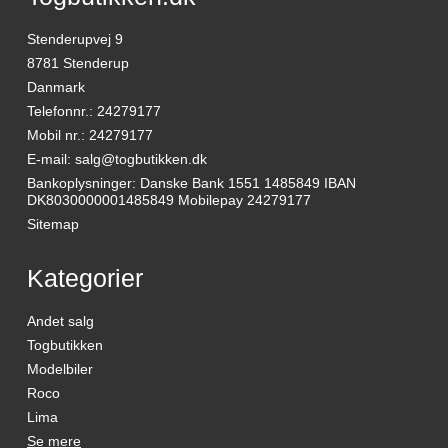
Stenderupvej 9
8781 Stenderup
Danmark
Telefonnr.
:
24279177
Mobil nr.
:
24279177
E-mail
:
salg@togbutikken.dk
Bankoplysninger
:
Danske Bank 1551 1485849 IBAN
DK8030000001485849 Mobilepay 24279177
Sitemap
Kategorier
Andet salg
Togbutikken
Modelbiler
Roco
Lima
Se mere