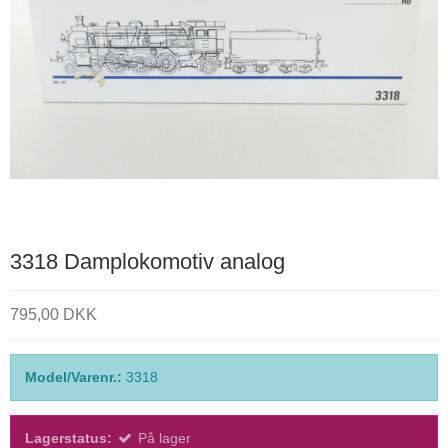
3318 Damplokomotiv analog
795,00 DKK
Model/Varenr.:
3318
Lagerstatus:
På lager