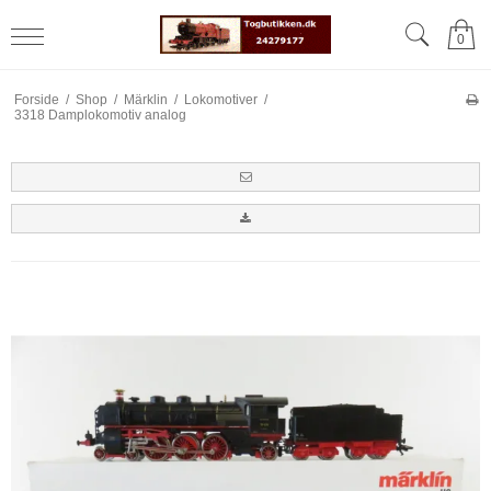
0
Forside
/
Shop
/
Märklin
/
Lokomotiver
/
3318 Damplokomotiv analog