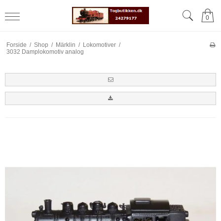
0
Forside
/
Shop
/
Märklin
/
Lokomotiver
/
3032 Damplokomotiv analog