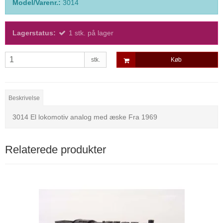
Model/Varenr.:
3014
Lagerstatus:
1
stk.
på lager
stk.
Køb
Beskrivelse
3014 El lokomotiv analog med æske Fra 1969
Relaterede produkter