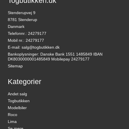
Togbutikken.dk
Stenderupvej 9
8781 Stenderup
Danmark
Telefonnr.
:
24279177
Mobil nr.
:
24279177
E-mail
:
salg@togbutikken.dk
Bankoplysninger
:
Danske Bank 1551 1485849 IBAN
DK8030000001485849 Mobilepay 24279177
Sitemap
Kategorier
Andet salg
Togbutikken
Modelbiler
Roco
Lima
Se mere