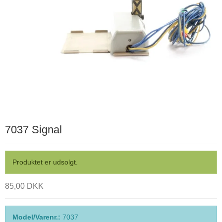
7037 Signal
Produktet er udsolgt.
85,00 DKK
Model/Varenr.:
7037