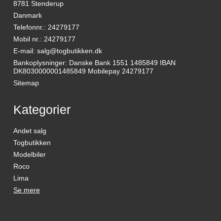
8781 Stenderup
Danmark
Telefonnr.
:
24279177
Mobil nr.
:
24279177
E-mail
:
salg@togbutikken.dk
Bankoplysninger
:
Danske Bank 1551 1485849 IBAN
DK8030000001485849 Mobilepay 24279177
Sitemap
Kategorier
Andet salg
Togbutikken
Modelbiler
Roco
Lima
Se mere