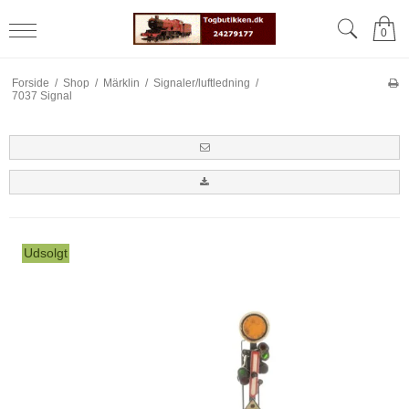
0
Forside
/
Shop
/
Märklin
/
Signaler/luftledning
/
7037 Signal
Udsolgt