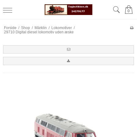
0
Forside
/
Shop
/
Märklin
/
Lokomotiver
/
29710 Digital diesel lokomotiv uden æske