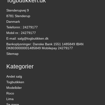
Togbutikken.dk
Stenderupvej 9
8781 Stenderup
Danmark
Telefonnr.
:
24279177
Mobil nr.
:
24279177
E-mail
:
salg@togbutikken.dk
Bankoplysninger
:
Danske Bank 1551 1485849 IBAN
DK8030000001485849 Mobilepay 24279177
Sitemap
Kategorier
Andet salg
Togbutikken
Modelbiler
Roco
Lima
Se mere